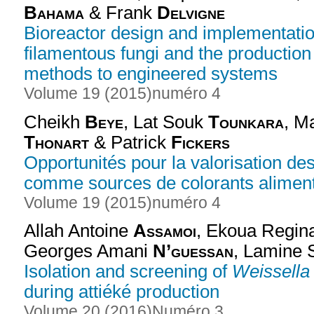
Bahama
& Frank
Delvigne
Bioreactor design and implementation 
filamentous fungi and the production 
methods to engineered systems
Volume 19 (2015)
numéro 4
Cheikh
Beye
, Lat Souk
Tounkara
, 
Thonart
& Patrick
Fickers
Opportunités pour la valorisation d
comme sources de colorants aliment
Volume 19 (2015)
numéro 4
Allah Antoine
Assamoi
, Ekoua Regi
Georges Amani
N’guessan
, Lamine 
Isolation and screening of
Weissella
during attiéké production
Volume 20 (2016)
Numéro 3