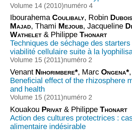
Volume 14 (2010)
numéro 4
Ibourahema
Coulibaly
, Robin
Duboi
Majad
, Thami
Mejoub
, Jacqueline
D
Wathelet
& Philippe
Thonart
Techniques de séchage des starters 
viabilité cellulaire suite à la lyophilis
Volume 15 (2011)
numéro 2
Venant
Nihorimbere*
, Marc
Ongena*
Beneficial effect of the rhizosphere
and health
Volume 15 (2011)
numéro 2
Kouakou
Privat
& Philippe
Thonart
Action des cultures protectrices : ca
alimentaire indésirable