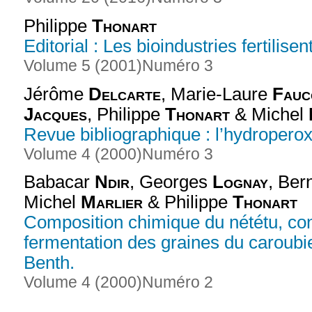
Philippe
Thonart
Editorial : Les bioindustries fertilisen
Volume 5 (2001)
Numéro 3
Jérôme
Delcarte
, Marie-Laure
Fauc
Jacques
, Philippe
Thonart
& Michel
Revue bibliographique : l’hydropero
Volume 4 (2000)
Numéro 3
Babacar
Ndir
, Georges
Lognay
, Ber
Michel
Marlier
& Philippe
Thonart
Composition chimique du nététu, con
fermentation des graines du caroubie
Benth.
Volume 4 (2000)
Numéro 2