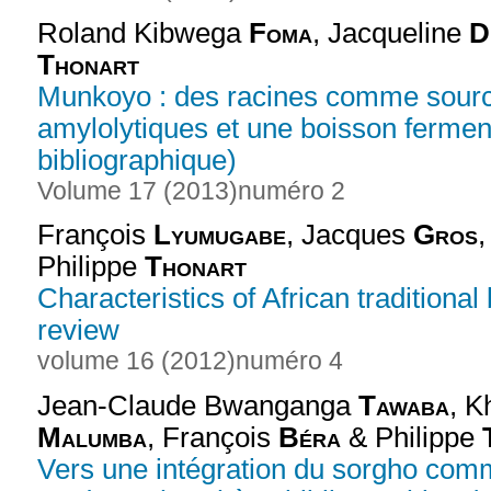
Roland Kibwega
Foma
, Jacqueline
D
Thonart
Munkoyo : des racines comme sourc
amylolytiques et une boisson ferment
bibliographique)
Volume 17 (2013)
numéro 2
François
Lyumugabe
, Jacques
Gros
Philippe
Thonart
Characteristics of African tradition
review
volume 16 (2012)
numéro 4
Jean-Claude Bwanganga
Tawaba
, 
Malumba
, François
Béra
& Philippe
Vers une intégration du sorgho comm