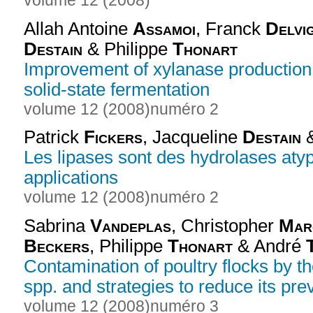
volume 12 (2008)
Allah Antoine
Assamoi
, Franck
Delvi
Destain
& Philippe
Thonart
Improvement of xylanase productio
solid-state fermentation
volume 12 (2008)
numéro 2
Patrick
Fickers
, Jacqueline
Destain
&
Les lipases sont des hydrolases atypi
applications
volume 12 (2008)
numéro 2
Sabrina
Vandeplas
, Christopher
Mar
Beckers
, Philippe
Thonart
& André
Contamination of poultry flocks by
spp. and strategies to reduce its pre
volume 12 (2008)
numéro 3