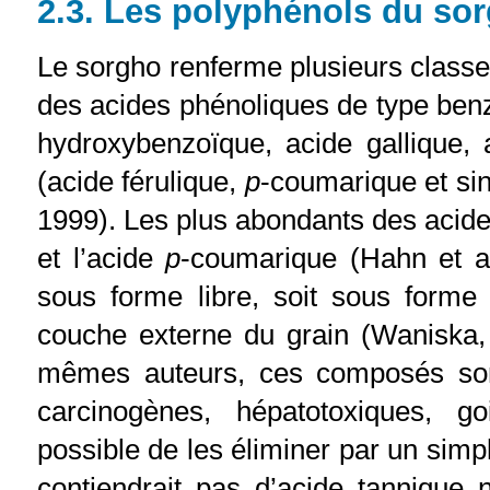
2.3. Les polyphénols du so
Le sorgho renferme plusieurs classe
des acides phénoliques de type ben
hydroxybenzoïque, acide gallique, 
(acide férulique,
p
-coumarique et sina
1999). Les plus abondants des acides
et l’acide
p
-coumarique (Hahn et al
sous forme libre, soit sous forme 
couche externe du grain (Waniska, 
mêmes auteurs, ces composés sont 
carcinogènes, hépatotoxiques, go
possible de les éliminer par un simp
contiendrait pas d’acide tannique 