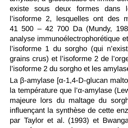
existe sous deux formes dans l
l’isoforme 2, lesquelles ont des
41 500 – 42 700 Da (Mundy, 1982)
analyse immunoélectrophorétique et p
l’isoforme 1 du sorgho (qui n’exi
grains crus) et l’isoforme 2 de l’org
l’isoforme 2 du sorgho et les amylase
La β-amylase [α-1,4-D-glucan maltoh
la température que l’α-amylase (Lew
majeure lors du maltage du sorgho
influençant la synthèse de cette en
par Taylor et al. (1993) et Bwanga