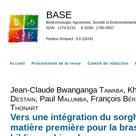
BASE
Biotechnologie, Agronomie, Société et Environnement
1370-6233
1780-4507
Facteur d'impact : 0,6 (2024)
Accueil
Présentation de la revue
Comité de rédaction
Jean-Claude Bwanganga
Tawaba
, K
Destain
, Paul
Malumba
, François
Bér
Thonart
Vers une intégration du so
matière première pour la br