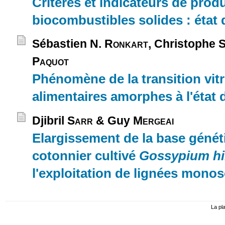
Critères et indicateurs de prod
biocombustibles solides : état
Sébastien N.
Ronkart
, Christophe 
Paquot
Phénomène de la transition vit
alimentaires amorphes à l'état
Djibril
Sarr
& Guy
Mergeai
Elargissement de la base génét
cotonnier cultivé
Gossypium h
l'exploitation de lignées mono
La pl