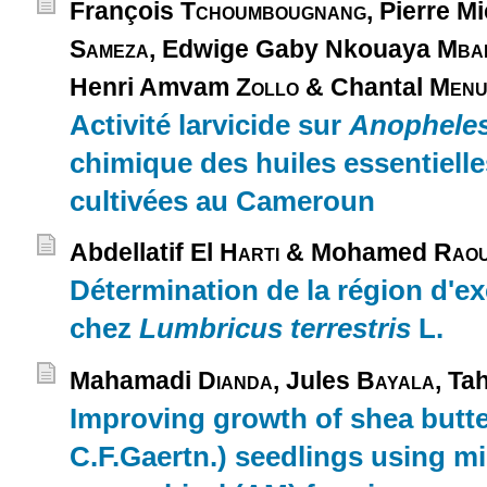
François
Tchoumbougnang
, Pierre M
Sameza
, Edwige Gaby Nkouaya
Mba
Henri Amvam
Zollo
& Chantal
Menu
Activité larvicide sur
Anophele
chimique des huiles essentielle
cultivées au Cameroun
Abdellatif El
Harti
& Mohamed
Rao
Détermination de la région d'e
chez
Lumbricus terrestris
L.
Mahamadi
Dianda
, Jules
Bayala
, Ta
Improving growth of shea butter
C.F.Gaertn.) seedlings using mi