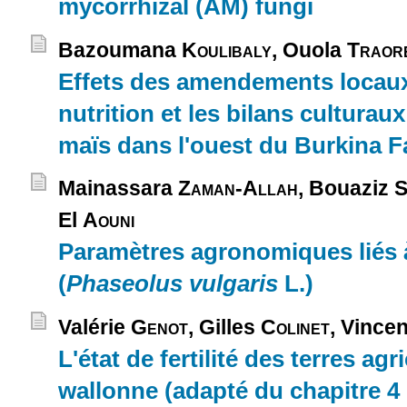
mycorrhizal (AM) fungi
Bazoumana
Koulibaly
, Ouola
Traor
Effets des amendements locaux 
nutrition et les bilans cultura
maïs dans l'ouest du Burkina 
Mainassara
Zaman-Allah
, Bouaziz
S
El
Aouni
Paramètres agronomiques liés à 
(
Phaseolus vulgaris
L.)
Valérie
Genot
, Gilles
Colinet
, Vince
L'état de fertilité des terres ag
wallonne (adapté du chapitre 4 -