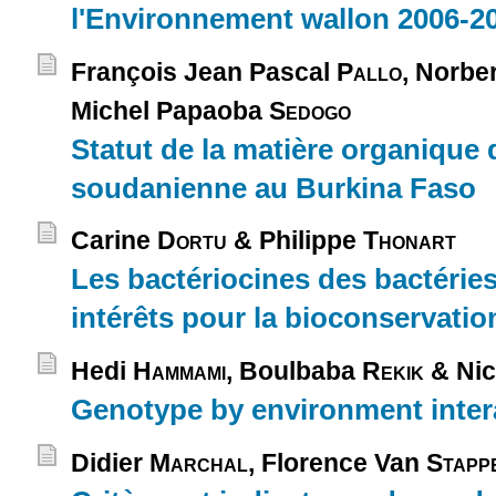
l'Environnement wallon 2006-20
François Jean Pascal
Pallo
, Norbe
Michel Papaoba
Sedogo
Statut de la matière organique 
soudanienne au Burkina Faso
Carine
Dortu
& Philippe
Thonart
Les bactériocines des bactéries 
intérêts pour la bioconservatio
Hedi
Hammami
, Boulbaba
Rekik
& Nic
Genotype by environment interac
Didier
Marchal
, Florence Van
Stapp