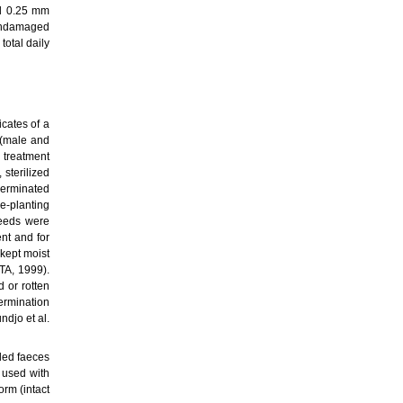
nd 0.25 mm
 undamaged
otal daily
cates of a
 (male and
h treatment
 sterilized
germinated
e-planting
seeds were
nt and for
 kept moist
TA, 1999).
 or rotten
ermination
djo et al.
led faeces
 used with
rm (intact