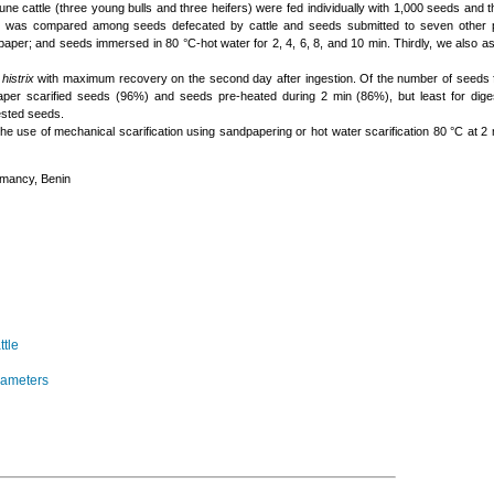
une cattle (three young bulls and three heifers) were fed individually with 1,000 seeds and
on was compared among seeds defecated by cattle and seeds submitted to seven other p
dpaper; and seeds immersed in 80 °C-hot water for 2, 4, 6, 8, and 10 min. Thirdly, we also 
 histrix
with maximum recovery on the second day after ingestion. Of the number of seeds
per scarified seeds (96%) and seeds pre-heated during 2 min (86%), but least for dig
ested seeds.
he use of mechanical scarification using sandpapering or hot water scarification 80 °C at 
ormancy, Benin
ttle
arameters