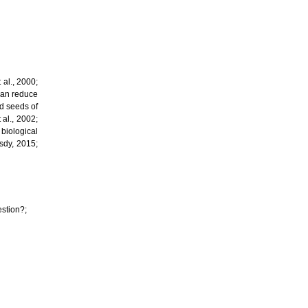
 al., 2000;
an reduce
rd seeds of
al., 2002;
biological
sdy, 2015;
estion?;