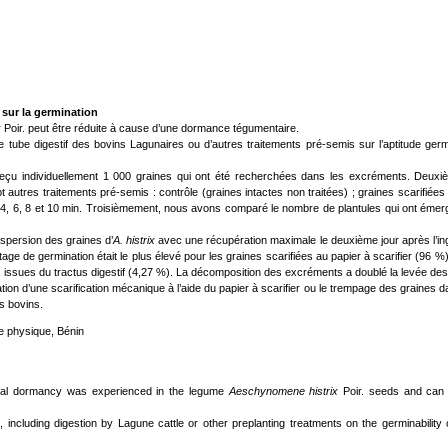
 sur la germination
x
Poir. peut être réduite à cause d’une dormance tégumentaire.
e tube digestif des bovins Lagunaires ou d’autres traitements pré-semis sur l’aptitude ger
reçu individuellement 1 000 graines qui ont été recherchées dans les excréments. Deuxi
utres traitements pré-semis : contrôle (graines intactes non traitées) ; graines scarifiées
, 4, 6, 8 et 10 min. Troisièmement, nous avons comparé le nombre de plantules qui ont émer
ispersion des graines d’
A. histrix
avec une récupération maximale le deuxième jour après l’in
e de germination était le plus élevé pour les graines scarifiées au papier à scarifier (96 %)
 issues du tractus digestif (4,27 %). La décomposition des excréments a doublé la levée des
lisation d’une scarification mécanique à l’aide du papier à scarifier ou le trempage des graines d
s bovins.
ce physique, Bénin
ical dormancy was experienced in the legume
Aeschynomene histrix
Poir. seeds and can
s, including digestion by Lagune cattle or other preplanting treatments on the germinability