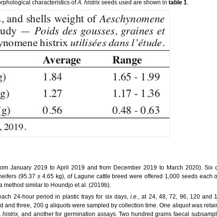
rphological characteristics of
A. histrix
seeds used are shown in
table 1
.
from January 2019 to April 2019 and from December 2019 to March 2020). Six ca
heifers (95.37 ± 4.65 kg), of Lagune cattle breed were offered 1,000 seeds each 
method similar to Houndjo et al. (2019b).
ach 24-hour period in plastic trays for six days,
i.e.
, at 24, 48, 72, 96, 120 and 
 and three, 200 g aliquots were sampled by collection time. One aliquot was retain
. histrix
, and another for germination assays. Two hundred grams faecal subsampl