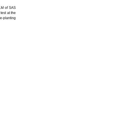
GLM of SAS
test at the
re-planting