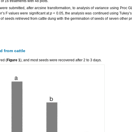
of 16 treatments with 48 plots.
re submitted, after arcsine transformation, to analysis of variance using Proc 
’s F values were significant at
p
< 0.05, the analysis was continued using Tukey’s 
f seeds retrieved from cattle dung with the germination of seeds of seven other p
d from cattle
ed (
Figure 1
), and most seeds were recovered after 2 to 3 days.