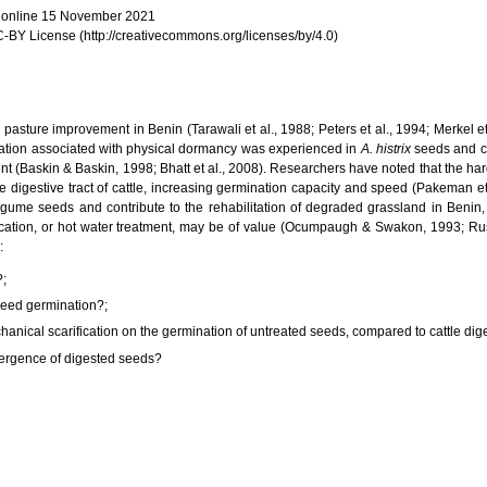
e online 15 November 2021
 CC-BY License (http://creativecommons.org/licenses/by/4.0)
r pasture improvement in Benin (Tarawali et al., 1988; Peters et al., 1994; Merkel et
ation associated with physical dormancy was experienced in
A. histrix
seeds and c
nt (Baskin & Baskin, 1998; Bhatt et al., 2008). Researchers have noted that the ha
 digestive tract of cattle, increasing germination capacity and speed (Pakeman et 
egume seeds and contribute to the rehabilitation of degraded grassland in Benin, 
ication, or hot water treatment, may be of value (Ocumpaugh & Swakon, 1993; Ru
:
?;
 seed germination?;
chanical scarification on the germination of untreated seeds, compared to cattle dig
ergence of digested seeds?