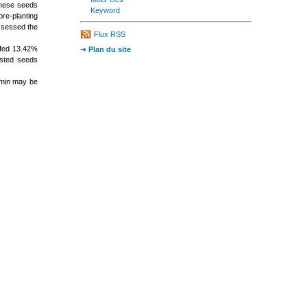
 these seeds
keyword
re-planting
assessed the
Flux RSS
 fed 13.42%
Plan du site
ested seeds
2 min may be