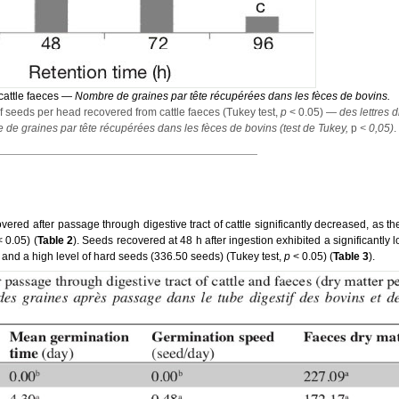
cattle faeces —
Nombre de graines par tête récupérées dans les fèces de bovins.
of seeds per head recovered from cattle faeces (Tukey test,
p
< 0.05) —
des lettres d
e de graines par tête récupérées dans les fèces de bovins (test de Tukey,
p
< 0,05)
.
ered after passage through digestive tract of cattle significantly decreased, as th
< 0.05) (
Table 2
). Seeds recovered at 48 h after ingestion exhibited a significantly l
and a high level of hard seeds (336.50 seeds) (Tukey test,
p
< 0.05) (
Table 3
).