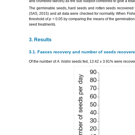
and crumbled faeces) as the sub subplot combined to give a total 
The germinable seeds, hard seeds and rotten seeds recovered we
(SAS, 2015) and all data were checked for normality. When Fisher
threshold of
p
< 0.05 by comparing the means of the germination o
seed treatments.
3. Results
3.1. Faeces recovery and number of seeds recovere
Of the number of
A. histrix
seeds fed, 13.42 ± 3.91% were recover