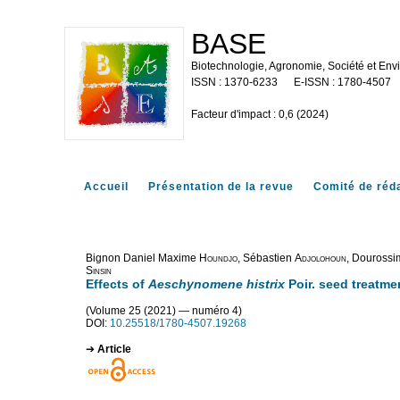
BASE
Biotechnologie, Agronomie, Société et En
1370-6233
1780-4507
Facteur d'impact : 0,6 (2024)
Accueil
Présentation de la revue
Comité de réd
Bignon Daniel Maxime
Houndjo
, Sébastien
Adjolohoun
, Douross
Sinsin
Effects of
Aeschynomene histrix
Poir. seed treatme
(Volume 25 (2021) — numéro 4)
DOI:
10.25518/1780-4507.19268
Article