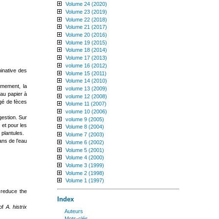
Volume 24 (2020)
Volume 23 (2019)
Volume 22 (2018)
Volume 21 (2017)
Volume 20 (2016)
Volume 19 (2015)
Volume 18 (2014)
Volume 17 (2013)
volume 16 (2012)
minative des
Volume 15 (2011)
Volume 14 (2010)
èmement, la
volume 13 (2009)
 au papier à
volume 12 (2008)
gé de fèces
Volume 11 (2007)
volume 10 (2006)
gestion. Sur
volume 9 (2005)
 et pour les
Volume 8 (2004)
 plantules.
Volume 7 (2003)
ans de l’eau
Volume 6 (2002)
Volume 5 (2001)
Volume 4 (2000)
Volume 3 (1999)
Volume 2 (1998)
Volume 1 (1997)
 reduce the
Index
 of
A. histrix
Auteurs
mots-clés