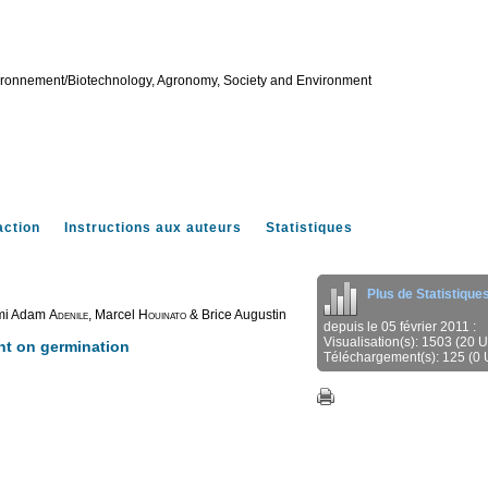
vironnement/Biotechnology, Agronomy, Society and Environment
action
Instructions aux auteurs
Statistiques
Plus de Statistique
imi Adam
Adenile
, Marcel
Houinato
& Brice Augustin
depuis le 05 février 2011 :
Visualisation(s): 1503 (20 
nt on germination
Téléchargement(s): 125 (0 