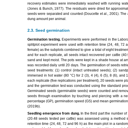
recovery estimates were immediately washed with running wate
(Jones & Bunch, 1977). The residuals were dried for approximat
seeds were separated and counted (Doucette et al., 2001). The 
dung amount per animal.
2.3. Seed germination
Germination testing.
Experiments were performed in the Laborato
splitplot experiment were used with retention time (24, 48, 7
female) as the subplots combined to give a total of eight treatmen
and for each replicate, all seeds intact recovered per cattle (4
sand and kept moist. The pots were kept in a shade house at am
was recorded daily until 20 days. The germination of seeds retr
seed treatments: (1) control (intact untreated seeds); (2) san
immersed in hot water (80 °C) for 2 (3), 4 (4), 6 (5), 8 (6), a
each replicate (five replications per treatment), 20 seeds were p
and the germination test was conducted using the standard pro
Germinated seeds (germinable seeds) were counted and removed.
seeds through examination by touching and piercing with a ne
percentage (GP), germination speed (GS) and mean germination 
(2019b).
Seedling emergence from dung.
In the third part the number of
(20.48 seeds tested per cattle) was assessed using a method si
retention time (24, 48, 72 and 96 h) as the main plot in a rand