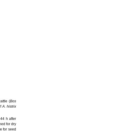
ttle (
Bos
of
A. histrix
144 h after
ed for dry
e for seed