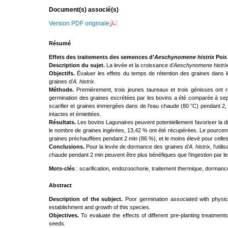
Document(s) associé(s)
Version PDF originale
Résumé
Effets des traitements des semences d’
Aeschynomene histrix
Poir.
Description du sujet.
La levée et la croissance d’
Aeschynomene histri
Objectifs.
Évaluer les effets du temps de rétention des graines dans l
graines d’
A. histrix
.
Méthode.
Premièrement, trois jeunes taureaux et trois génisses ont 
germination des graines excrétées par les bovins a été comparée à sept a
scarifier et graines immergées dans de l’eau chaude (80 °C) pendant 2
intactes et émiettées.
Résultats.
Les bovins Lagunaires peuvent potentiellement favoriser la d
le nombre de graines ingérées, 13,42 % ont été récupérées. Le pourcentag
graines préchauffées pendant 2 min (86 %), et le moins élevé pour celles
Conclusions.
Pour la levée de dormance des graines d’
A. histrix
, l’uti
chaude pendant 2 min peuvent être plus bénéfiques que l’ingestion par le
Mots-clés
: scarification, endozoochorie, traitement thermique, dorman
Abstract
Description of the subject.
Poor germination associated with phys
establishment and growth of this species.
Objectives.
To evaluate the effects of different pre-planting treatment
seeds.