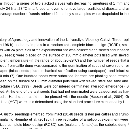
r through a series of two stacked sieves with decreasing apertures of 1 mm a
ely 24 h at 28 °C in a forced air oven to remove larger particles of digesta and
average number of seeds retrieved from daily subsamples was extrapolated to the t
ry of Agrostology and Innovation of the University of Abomey-Calavi. Three repli
2 and 96 h) as the main plots in a randomized complete block design (RCBD), sex
ts with 24 plots. Soil of the experimental site was collected and sieved and for eac
0.96 seeds) were placed on the surface of 150 mm diameter pots filled with sieved,
bient temperature (in the range of about 20-29°C) and the number of seeds that 
ieved from cattle dung was compared to the germination of seeds of seven other pr
dpaper (intact seeds plus mechanical scarification using sandpaper); and intact 
nd 10 min (7). One hundred seeds were submitted for each pre-planting seed treatme
laced on the surface of 150 mm diameter pots filled with sieved, sterilized sand and
cedure (ISTA, 1999). Seeds were considered germinated after root emergence (IS
 At the end of the test seeds that had not germinated were categorized as hard
edle. Hard seeds could not be pierced with the needle (Hassen et al., 2004). G
time (MGT) were also determined using the standard procedure mentioned by Houn
A. histrix
seedlings emerged from intact (20.48 seeds tested per cattle) and crumb
milar to Houndjo et al. (2019b). Three replicates of a split-plot experiment were
omized complete block design (RCBD), sex (male and female) as the subplot, dung fo