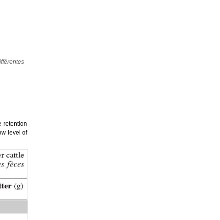
ifférentes
e retention
ow level of