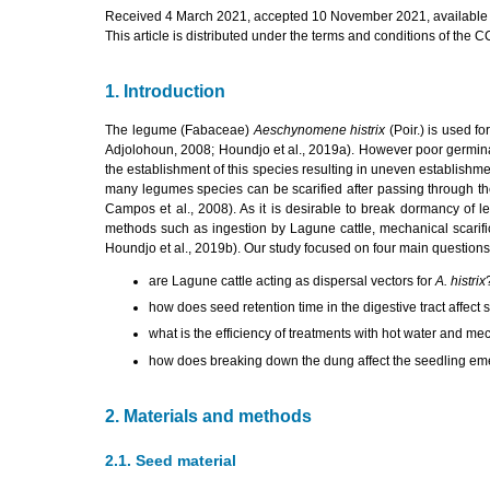
R
eceived 4 March 2021, accepted 10 November 2021, availabl
This article is distributed under the terms and conditions of the
1. Introduction
The legume (Fabaceae)
Aeschynomene histrix
(Poir.) is used fo
Adjolohoun, 2008; Houndjo et al., 2019a). However poor germin
the establishment of this species resulting in uneven establishme
many legumes species can be scarified after passing through the
Campos et al., 2008). As it is desirable to break dormancy of l
methods such as ingestion by Lagune cattle, mechanical scarif
Houndjo et al., 2019b). Our study focused on four main questions
are Lagune cattle acting as dispersal vectors for
A. histrix
how does seed retention time in the digestive tract affect
what is the efficiency of treatments with hot water and me
how does breaking down the dung affect the seedling em
2. Materials and methods
2.1. Seed material