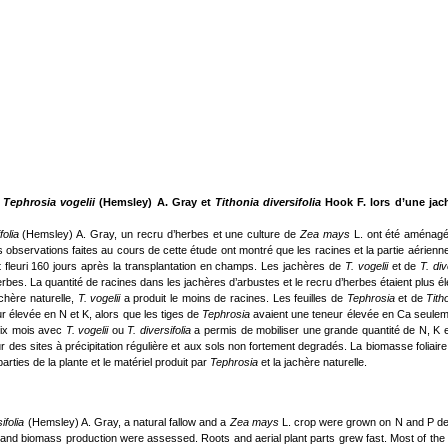
r
Tephrosia vogelii
(Hemsley) A. Gray et
Tithonia diversifolia
Hook F. lors d’une jac
folia
(Hemsley) A. Gray, un recru d’herbes et une culture de
Zea mays
L. ont été aménag
observations faites au cours de cette étude ont montré que les racines et la partie aérienn
t fleuri 160 jours après la transplantation en champs. Les jachères de
T. vogelii
et de
T. div
erbes. La quantité de racines dans les jachères d’arbustes et le recru d’herbes étaient plus 
achère naturelle,
T. vogelii
a produit le moins de racines. Les feuilles de
Tephrosia
et de
Tith
r élevée en N et K, alors que les tiges de
Tephrosia
avaient une teneur élevée en Ca seulem
 six mois avec
T. vogelii
ou
T. diversifolia
a permis de mobiliser une grande quantité de N, K 
 des sites à précipitation régulière et aux sols non fortement degradés. La biomasse foliair
rties de la plante et le matériel produit par
Tephrosia
et la jachère naturelle.
sifolia
(Hemsley) A. Gray, a natural fallow and a
Zea mays
L. crop were grown on N and P dep
and biomass production were assessed. Roots and aerial plant parts grew fast. Most of the