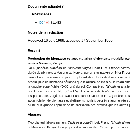
Documento adjunto(s)
Anexidades
pdf
(114k)
Notes de la rédaction
Received 16 July 1999, accepted 17 September 1999
Résumé
Production de biomasse et accumulation d’éléments nutritifs pa
mois à Maseno, Kenya
Deux jachères plantées de
Tephrosia vogelii
Hook F. et
Tithonia diversi
durée de six mois à Maseno au Kenya, sur un site pauvre en N et P. Les 
avaient une croissance rapide. La plupart des plants d’arbustes avaien
produit plus de biomasse aérienne que la culture de maïs ou le recru d’h
la couche superficielle (0–30 cm) du sol. Comparé au
Tithonia
et à la j
une teneur élevée en N, K, Ca et Mg, les racines de
Tephrosia
une teneu
les parties des végétaux avaient une teneur faible en P. La jachère de
accumulation de biomasse et d’éléments nutritifs peut être augmentée sur
a une plus grande capacité de neutralisation des protons que les autres pa
Abstract
Two planted fallows namely,
Tephrosia vogelii
Hook F. and
Tithonia diver
at Maseno in Kenya during a period of six months. Growth performance 