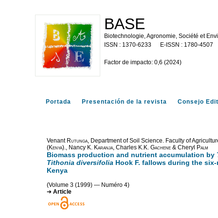
BASE
Biotechnologie, Agronomie, Société et En
1370-6233
1780-4507
Factor de impacto: 0,6 (2024)
Portada
Presentación de la revista
Consejo Edit
Venant
Rutunga
, Department of Soil Science. Faculty of Agricultur
(Kenya).
, Nancy K.
Karanja
, Charles K.K.
Gachene
& Cheryl
Palm
Biomass production and nutrient accumulation by
Tithonia diversifolia
Hook F. fallows during the si
Kenya
(Volume 3 (1999) — Numéro 4)
Article