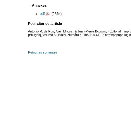
Annexes
pdf
(236k)
Pour citer cet article
Antonio M. de
Ron
, Alain
Maquet
& Jean-Pierre
Baudoin
, «Editorial : Im
[En ligne], Volume 3 (1999), Numéro 4, 195-196 URL : http://popups.ulg
Retour au sommaire