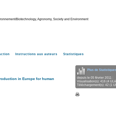
vironnement/Biotechnology, Agronomy, Society and Environment
action
Instructions aux auteurs
Statistiques
Plus de Statistique
depuis le 05 février 2011 :
oduction in Europe for human
Visualisation(s): 416 (4 ULi
Téléchargement(s): 42 (1 U