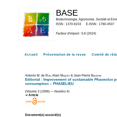
BASE
Biotechnologie, Agronomie, Société et En
1370-6233
1780-4507
Facteur d'impact : 0,6 (2024)
Accueil
Présentation de la revue
Comité de réd
Antonio M. de
Ron
, Alain
Maquet
& Jean-Pierre
Baudoin
Editorial : Improvement of sustainable
Phaseolus
pr
consumption – PHASELIEU
(Volume 3 (1999) — Numéro 4)
Article
Document(s) associé(s)