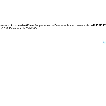
provement of sustainable
Phaseolus
production in Europe for human consumption – PHASELI
.be/1780-4507/index.php?id=15450.
Ar