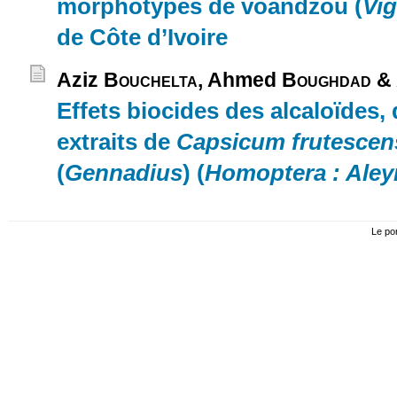
morphotypes de voandzou (
Vi
de Côte d’Ivoire
Aziz
Bouchelta
, Ahmed
Boughdad
& 
Effets biocides des alcaloïdes,
extraits de
Capsicum frutescen
(
Gennadius
) (
Homoptera : Aley
Le por