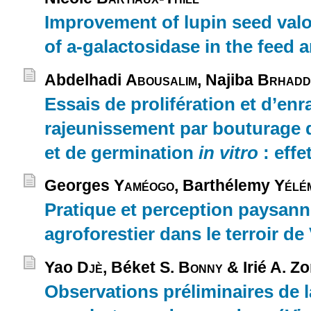
Improvement of lupin seed valor
of a-galactosidase in the feed a
Abdelhadi
Abousalim
, Najiba
Brhadd
Essais de prolifération et d’en
rajeunissement par bouturage d’
et de germination
in vitro
: eff
Georges
Yaméogo
, Barthélemy
Yélé
Pratique et perception paysann
agroforestier dans le terroir d
Yao
Djè
, Béket S.
Bonny
& Irié A. Z
Observations préliminaires de l