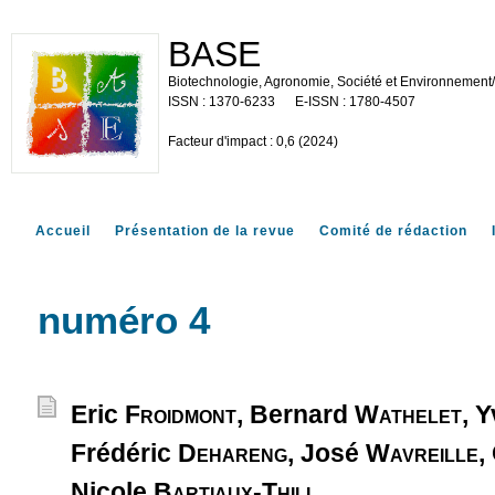
BASE
Biotechnologie, Agronomie, Société et Environnement
1370-6233
1780-4507
Facteur d'impact : 0,6 (2024)
Accueil
Présentation de la revue
Comité de rédaction
numéro 4
Eric
Froidmont
, Bernard
Wathelet
, 
Frédéric
Dehareng
, José
Wavreille
,
Nicole
Bartiaux-Thill