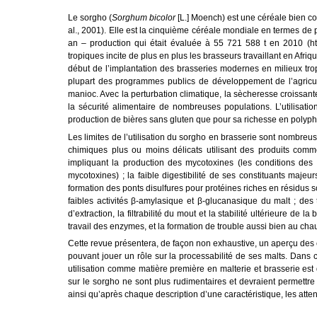
Le sorgho (
Sorghum bicolor
[L.] Moench) est une céréale bien conn
al., 2001). Elle est la cinquième céréale mondiale en termes de pr
an – production qui était évaluée à 55 721 588 t en 2010 (http:
tropiques incite de plus en plus les brasseurs travaillant en Afr
début de l’implantation des brasseries modernes en milieux tropi
plupart des programmes publics de développement de l’agricult
manioc. Avec la perturbation climatique, la sècheresse croissant
la sécurité alimentaire de nombreuses populations. L’utilisati
production de bières sans gluten que pour sa richesse en polyphén
Les limites de l’utilisation du sorgho en brasserie sont nombreus
chimiques plus ou moins délicats utilisant des produits comm
impliquant la production des mycotoxines (les conditions de
mycotoxines) ; la faible digestibilité de ses constituants maj
formation des ponts disulfures pour protéines riches en résidus soufr
faibles activités β-amylasique et β-glucanasique du malt ; de
d’extraction, la filtrabilité du mout et la stabilité ultérieure d
travail des enzymes, et la formation de trouble aussi bien au chaud
Cette revue présentera, de façon non exhaustive, un aperçu des 
pouvant jouer un rôle sur la processabilité de ses malts. Dans c
utilisation comme matière première en malterie et brasserie est d
sur le sorgho ne sont plus rudimentaires et devraient permettr
ainsi qu’après chaque description d’une caractéristique, les att