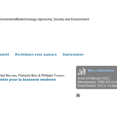
vironnement/Biotechnology, Agronomy, Society and Environment
omité
Richtlijnen voor auteurs
Statistieken
Meer statistieken
Paul
Malumba
, François
Béra
& Philippe
Thonart
sinds 05 februari 2011 :
ière pour la brasserie moderne
Weergave(s): 7990 (55 ULi
Download(s): 523 (1 ULièg