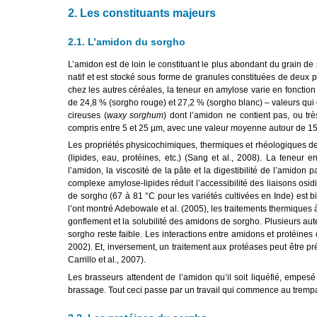
2. Les constituants majeurs
2.1. L’amidon du sorgho
L’amidon est de loin le constituant le plus abondant du grain de 
natif et est stocké sous forme de granules constituées de deux 
chez les autres céréales, la teneur en amylose varie en fonction
de 24,8 % (sorgho rouge) et 27,2 % (sorgho blanc) – valeurs qui d
cireuses (
waxy sorghum
) dont l’amidon ne contient pas, ou t
compris entre 5 et 25 µm, avec une valeur moyenne autour de 15 
Les propriétés physicochimiques, thermiques et rhéologiques des 
(lipides, eau, protéines, etc.) (Sang et al., 2008). La teneur 
l’amidon, la viscosité de la pâte et la digestibilité de l’amidon
complexe amylose-lipides réduit l’accessibilité des liaisons os
de sorgho (67 à 81 °C pour les variétés cultivées en Inde) est 
l’ont montré Adebowale et al. (2005), les traitements thermiques 
gonflement et la solubilité des amidons de sorgho. Plusieurs aute
sorgho reste faible. Les interactions entre amidons et protéines
2002). Et, inversement, un traitement aux protéases peut être pré
Carrillo et al., 2007).
Les brasseurs attendent de l’amidon qu’il soit liquéfié, empesé
brassage. Tout ceci passe par un travail qui commence au trempa