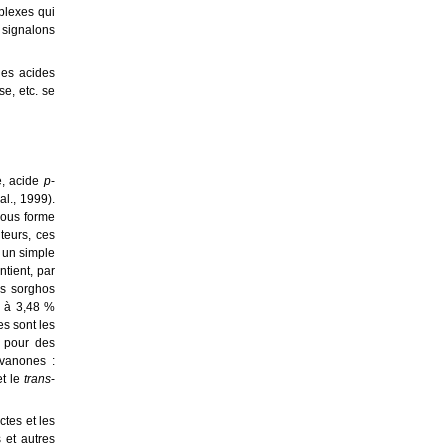
plexes qui
s signalons
les acides
e, etc. se
e, acide
p
-
al., 1999).
sous forme
teurs, ces
r un simple
ntient, par
Les sorghos
1 à 3,48 %
es sont les
s pour des
avanones :
et le
trans
-
tes et les
 et autres