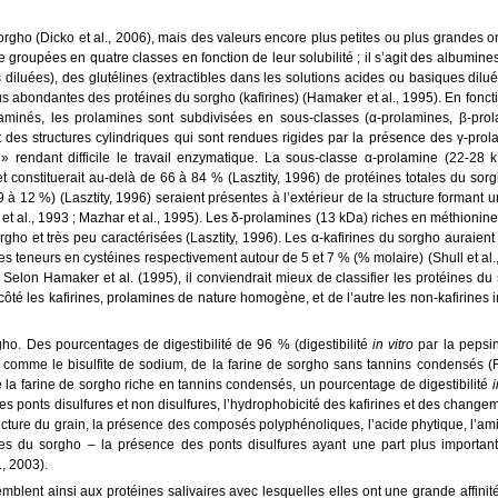
rgho (Dicko et al., 2006), mais des valeurs encore plus petites ou plus grandes on
 groupées en quatre classes en fonction de leur solubilité ; il s’agit des albumine
 diluées), des glutélines (extractibles dans les solutions acides ou basiques dilu
us abondantes des protéines du sorgho (kafirines) (Hamaker et al., 1995). En fonct
s aminés, les prolamines sont subdivisées en sous-classes (α-prolamines, β-prol
des structures cylindriques qui sont rendues rigides par la présence des γ-prol
 rendant difficile le travail enzymatique. La sous-classe α-prolamine (22-28 k
 et constituerait au-delà de 66 à 84 % (Lasztity, 1996) de protéines totales du sor
à 12 %) (Lasztity, 1996) seraient présentes à l’extérieur de la structure formant
t al., 1993 ; Mazhar et al., 1995). Les δ-prolamines (13 kDa) riches en méthionine
orgho et très peu caractérisées (Lasztity, 1996). Les α-kafirines du sorgho auraient
des teneurs en cystéines respectivement autour de 5 et 7 % (% molaire) (Shull et al.
Selon Hamaker et al. (1995), il conviendrait mieux de classifier les protéines du
côté les kafirines, prolamines de nature homogène, et de l’autre les non-kafirines
rgho. Des pourcentages de digestibilité de 96 % (digestibilité
in vitro
par la pepsin
 comme le bisulfite de sodium, de la farine de sorgho sans tannins condensés (R
e la farine de sorgho riche en tannins condensés, un pourcentage de digestibilité
i
 ponts disulfures et non disulfures, l’hydrophobicité des kafirines et des change
cture du grain, la présence des composés polyphénoliques, l’acide phytique, l’ami
éines du sorgho – la présence des ponts disulfures ayant une part plus importan
., 2003).
blent ainsi aux protéines salivaires avec lesquelles elles ont une grande affinité