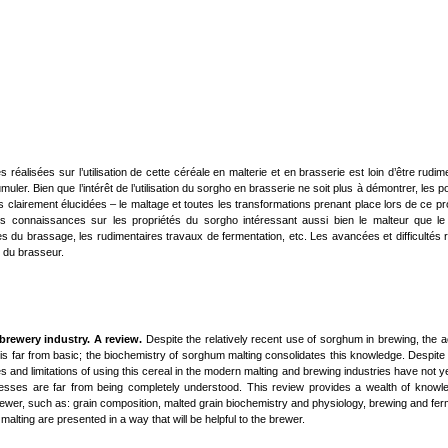
s réalisées sur l’utilisation de cette céréale en malterie et en brasserie est loin d’être rudim
r. Bien que l’intérêt de l’utilisation du sorgho en brasserie ne soit plus à démontrer, les pos
as clairement élucidées – le maltage et toutes les transformations prenant place lors de ce p
s connaissances sur les propriétés du sorgho intéressant aussi bien le malteur que le
es du brassage, les rudimentaires travaux de fermentation, etc. Les avancées et difficultés
s du brasseur.
brewery industry. A review.
Despite the relatively recent use of sorghum in brewing, the
 is far from basic; the biochemistry of sorghum malting consolidates this knowledge. Despite 
 and limitations of using this cereal in the modern malting and brewing industries have not ye
ocesses are far from being completely understood. This review provides a wealth of knowl
brewer, such as: grain composition, malted grain biochemistry and physiology, brewing and fer
lting are presented in a way that will be helpful to the brewer.