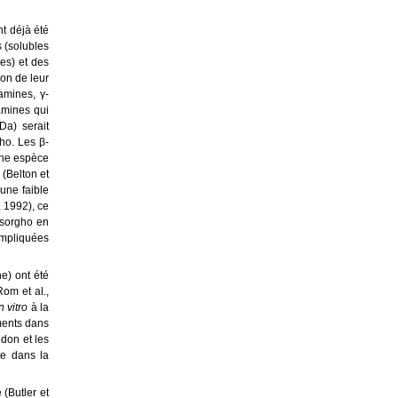
t déjà été
s (solubles
ées) et des
ion de leur
amines, γ-
amines qui
Da) serait
gho. Les β-
 une espèce
 (Belton et
 une faible
, 1992), ce
 sorgho en
 impliquées
e) ont été
om et al.,
n vitro
à la
ments dans
don et les
te dans la
 (Butler et