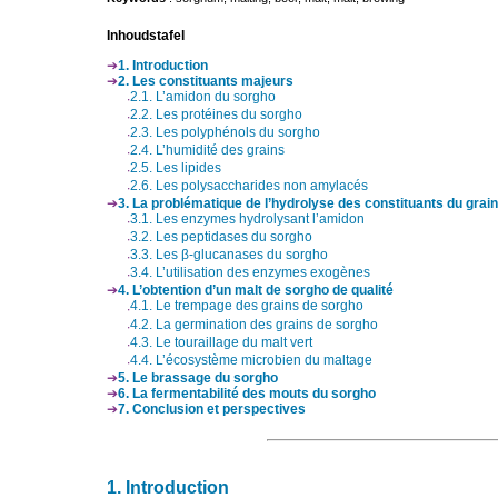
Inhoudstafel
1. Introduction
2. Les constituants majeurs
2.1. L’amidon du sorgho
2.2. Les protéines du sorgho
2.3. Les polyphénols du sorgho
2.4. L’humidité des grains
2.5. Les lipides
2.6. Les polysaccharides non amylacés
3. La problématique de l’hydrolyse des constituants du grain
3.1. Les enzymes hydrolysant l’amidon
3.2. Les peptidases du sorgho
3.3. Les β-glucanases du sorgho
3.4. L’utilisation des enzymes exogènes
4. L’obtention d’un malt de sorgho de qualité
4.1. Le trempage des grains de sorgho
4.2. La germination des grains de sorgho
4.3. Le touraillage du malt vert
4.4. L’écosystème microbien du maltage
5. Le brassage du sorgho
6. La fermentabilité des mouts du sorgho
7. Conclusion et perspectives
1
. Introduction