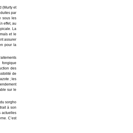
d (Murty et
oduites par
e sous les
n effet, au
opicale. La
maïs et le
ant assurer
en pour la
traitements
n fongique
uction des
ibilité de
azote ; les
 rendement
able sur le
 du sorgho
trait à son
s actuelles
rne. C’est