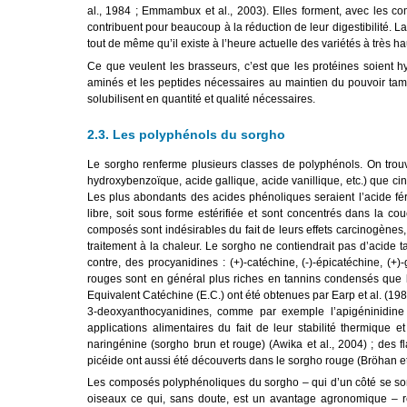
al., 1984 ; Emmambux et al., 2003). Elles forment, avec les c
contribuent pour beaucoup à la réduction de leur digestibilité. L
tout de même qu’il existe à l’heure actuelle des variétés à très ha
Ce que veulent les brasseurs, c’est que les protéines soient h
aminés et les peptides nécessaires au maintien du pouvoir tampo
solubilisent en quantité et qualité nécessaires.
2.3. Les polyphénols du sorgho
Le sorgho renferme plusieurs classes de polyphénols. On trou
hydroxybenzoïque, acide gallique, acide vanillique, etc.) que c
Les plus abondants des acides phénoliques seraient l’acide fér
libre, soit sous forme estérifiée et sont concentrés dans la c
composés sont indésirables du fait de leurs effets carcinogènes,
traitement à la chaleur. Le sorgho ne contiendrait pas d’acide t
contre, des procyanidines : (+)-catéchine, (-)-épicatéchine, (+)
rouges sont en général plus riches en tannins condensés que l
Equivalent Catéchine (E.C.) ont été obtenues par Earp et al. (19
3-deoxyanthocyanidines, comme par exemple l’apigéninidine e
applications alimentaires du fait de leur stabilité thermique e
naringénine (sorgho brun et rouge) (Awika et al., 2004) ; des f
picéide ont aussi été découverts dans le sorgho rouge (Bröhan et 
Les composés polyphénoliques du sorgho – qui d’un côté se sont
oiseaux ce qui, sans doute, est un avantage agronomique – ré