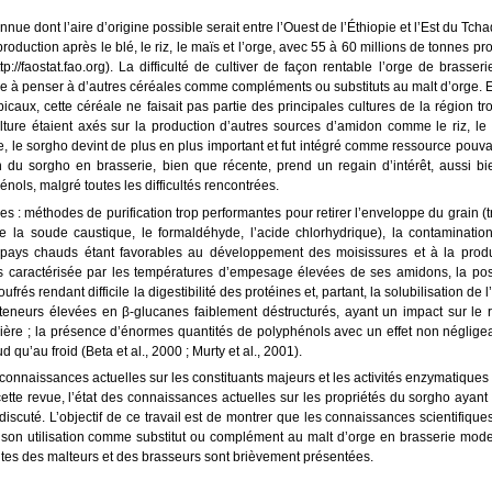
ue dont l’aire d’origine possible serait entre l’Ouest de l’Éthiopie et l’Est du Tcha
oduction après le blé, le riz, le maïs et l’orge, avec 55 à 60 millions de tonnes pr
//faostat.fao.org). La difficulté de cultiver de façon rentable l’orge de brasseri
ique à penser à d’autres céréales comme compléments ou substituts au malt d’orge. E
caux, cette céréale ne faisait pas partie des principales cultures de la région tr
ure étaient axés sur la production d’autres sources d’amidon comme le riz, le 
e, le sorgho devint de plus en plus important et fut intégré comme ressource pouv
on du sorgho en brasserie, bien que récente, prend un regain d’intérêt, aussi bi
ols, malgré toutes les difficultés rencontrées.
es : méthodes de purification trop performantes pour retirer l’enveloppe du grain (
e la soude caustique, le formaldéhyde, l’acide chlorhydrique), la contaminatio
s pays chauds étant favorables au développement des moisissures et à la prod
eurs caractérisée par les températures d’empesage élevées de ses amidons, la poss
és rendant difficile la digestibilité des protéines et, partant, la solubilisation de l’
s teneurs élevées en β-glucanes faiblement déstructurés, ayant un impact sur le
e la bière ; la présence d’énormes quantités de polyphénols avec un effet non néglige
 qu’au froid (Beta et al., 2000 ; Murty et al., 2001).
connaissances actuelles sur les constituants majeurs et les activités enzymatiques
ette revue, l’état des connaissances actuelles sur les propriétés du sorgho ayant 
iscuté. L’objectif de ce travail est de montrer que les connaissances scientifique
e son utilisation comme substitut ou complément au malt d’orge en brasserie mode
entes des malteurs et des brasseurs sont brièvement présentées.