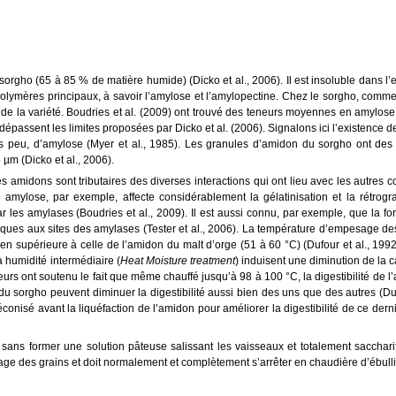
sorgho (65 à 85 % de matière humide) (Dicko et al., 2006). Il est insoluble dans l’e
polymères principaux, à savoir l’amylose et l’amylopectine. Chez le sorgho, comme 
 de la variété. Boudries et al. (2009) ont trouvé des teneurs moyennes en amylose
épassent les limites proposées par Dicko et al. (2006). Signalons ici l’existence d
rès peu, d’amylose (Myer et al., 1985). Les granules d’amidon du sorgho ont des
µm (Dicko et al., 2006).
amidons sont tributaires des diverses interactions qui ont lieu avec les autres c
en amylose, par exemple, affecte considérablement la gélatinisation et la rétrogr
 par les amylases (Boudries et al., 2009). Il est aussi connu, par exemple, que la f
idiques aux sites des amylases (Tester et al., 2006). La température d’empesage d
bien supérieure à celle de l’amidon du malt d’orge (51 à 60 °C) (Dufour et al., 19
à humidité intermédiaire (
Heat Moisture treatment
) induisent une diminution de la 
urs ont soutenu le fait que même chauffé jusqu’à 98 à 100 °C, la digestibilité de 
 du sorgho peuvent diminuer la digestibilité aussi bien des uns que des autres (Du
conisé avant la liquéfaction de l’amidon pour améliorer la digestibilité de ce dern
 sans former une solution pâteuse salissant les vaisseaux et totalement saccharif
ge des grains et doit normalement et complètement s’arrêter en chaudière d’ébulli