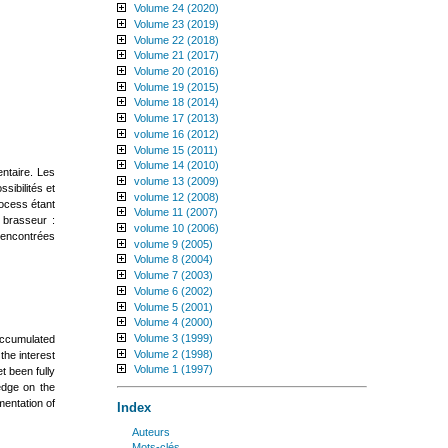
Volume 24 (2020)
Volume 23 (2019)
Volume 22 (2018)
Volume 21 (2017)
Volume 20 (2016)
Volume 19 (2015)
Volume 18 (2014)
Volume 17 (2013)
volume 16 (2012)
Volume 15 (2011)
Volume 14 (2010)
entaire. Les
volume 13 (2009)
sibilités et
volume 12 (2008)
rocess étant
Volume 11 (2007)
 brasseur :
volume 10 (2006)
 rencontrées
volume 9 (2005)
Volume 8 (2004)
Volume 7 (2003)
Volume 6 (2002)
Volume 5 (2001)
Volume 4 (2000)
Volume 3 (1999)
 accumulated
Volume 2 (1998)
the interest
Volume 1 (1997)
t been fully
edge on the
mentation of
Index
Auteurs
mots-clés