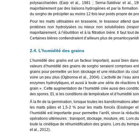
polysaccharides (Earp et al., 1981 ; Serna-Saldivar et al., 1
majoritairement par des liaisons hydrogènes et par la formation
du sorgho de précipiter au moins 12 fois leur poids propre de prot
Pour les malts utilisables en brasserie, le brasseur attend que
protéines non hydrolysées ou mieux non solubilisées (responsa
majoritairement, à l’ébullition et à la filtration bière. Il faut 
Certaines bières contiendraient d’ailleurs plus de proantocyanid
2.4. L’humidité des grains
L’humidité des grains est un facteur important, aussi bien dans 
valeurs d’humidité des grains de sorgho seraient comprises entre
grains pour permettre un bon stockage et une réduction du cout d
voire un peu plus (Ogbonna et al., 2004). L’activité de l’eau ain
enzymes hydrolytiques, et aussi à toute une série de réactions 
grain ». Cette augmentation de l’humidité crée aussi des conditi
des spores. Et, si les conditions de température et d’humidité so
À la fin de la germination, lorsque toutes les transformations att
les malts pâles et 1,5-2 % pour les malts foncés (Esslinger et
l’humidité est importante pour permettre l’arrêt, sinon la réducti
opérations ultérieures : transport, stockage, mouture, etc. Lors d
toute la cinétique de réhumidification des grains. Lors du trempa
et al., 2012).