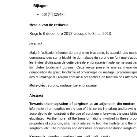
Bijlagen
pdf
(294k)
Nota's van de redactie
Reçu le 6 décembre 2012, accepté le 8 mai 2013
Résumé
Malgré l’utilisation récente du sorgho en brasserie, la quantité des étude
connaissances sur la biochimie du maltage du sorgho ne font que s’accumule
les limites d’utilisation de cette céréale en brasserie moderne ne sont p
loin d’être totalement connus. Cette revue présente une synthèse de
composition du grain, biochimie et physiologie du maltage, problématiqu
lors du maltage du sorgho sont ainsi présentées en fonction des attente
Mots-clés
: sorgho, maltage, bière, brassage
Abstract
Towards the integration of sorghum as an adjunct in the modern 
information from studies on the use of this cereal in malting and brewing
accorded to demonstrating the use of sorghum in brewing, the possibilities
elucidated. Furthermore, all the transformations involved in these pr
properties of sorghum, which is of interest to both the maltster and the 
sorghum, etc. The progress and difficulties encountered during sorghum ma
Keywords
: sorghum, malting, beer, malt, malt, brewing