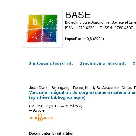
BASE
Biotechnologie, Agronomie, Société et En
1370-6233
1780-4507
Impactfactor: 0,6 (2024)
Startpagina tijdschrift
Beschrijving tijdschrift
C
Jean-Claude Bwanganga
Tawaba
, Khady
Ba
, Jacqueline
Destain
, 
Vers une intégration du sorgho comme matière prem
(synthèse bibliographique)
(Volume 17 (2013) — numéro 4)
Article
Documenten bij dit artikel