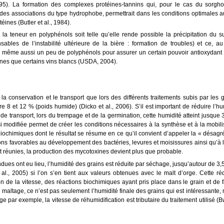
995). La formation des complexes protéines-tannins qui, pour le cas du sorgho,
 des associations du type hydrophobe, permettrait dans les conditions optimales a
éines (Butler et al., 1984).
 la teneur en polyphénols soit telle qu’elle rende possible la précipitation du s
bles de l’instabilité ultérieure de la bière : formation de troubles) et ce, a
tout de même aussi un peu de polyphénols pour assurer un certain pouvoir antioxydant 
ines que certains vins blancs (USDA, 2004).
la conservation et le transport que lors des différents traitements subis par les 
 8 et 12 % (poids humide) (Dicko et al., 2006). S’il est important de réduire l’h
e transport, lors du trempage et de la germination, cette humidité atteint jusque
si modifiée permet de créer les conditions nécessaires à la synthèse et à la mobil
biochimiques dont le résultat se résume en ce qu’il convient d’appeler la « désagr
ons favorables au développement des bactéries, levures et moisissures ainsi qu’à l
nt réunies, la production des mycotoxines devient plus que probable.
endues ont eu lieu, l’humidité des grains est réduite par séchage, jusqu’autour de 3
 al., 2005) si l’on s’en tient aux valeurs obtenues avec le malt d’orge. Cette ré
on de la vitesse, des réactions biochimiques ayant pris place dans le grain et de fa
u maltage, ce n’est pas seulement l’humidité finale des grains qui est intéressante,
ge par exemple, la vitesse de réhumidification est tributaire du traitement utilisé