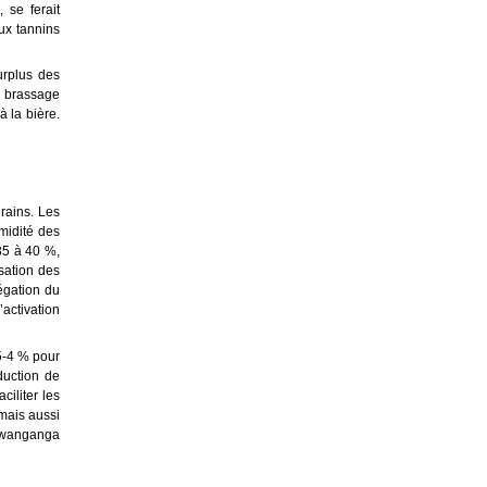
 se ferait
ux tannins
urplus des
u brassage
à la bière.
grains. Les
umidité des
 35 à 40 %,
isation des
égation du
’activation
,5-4 % pour
duction de
ciliter les
 mais aussi
 (Bwanganga