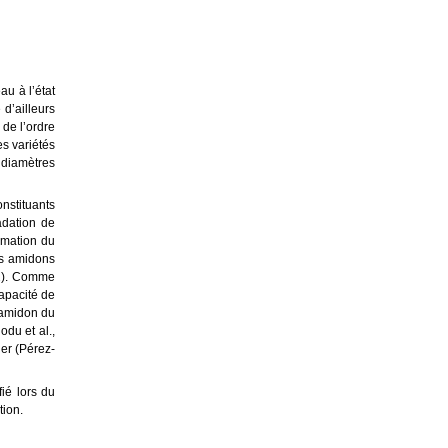
au à l’état
d’ailleurs
 de l’ordre
es variétés
 diamètres
onstituants
adation de
ormation du
es amidons
92). Comme
capacité de
l’amidon du
odu et al.,
ier (Pérez-
ié lors du
tion.