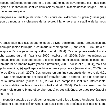
omposés phénoliques du sorgho (acides phénoliques, flavonoïdes, etc.), des com
a lysine et la thréonine sont les deux acides aminés limitants dans le sorgho – mai
ute teneur en lysine.
ydrolysées au maltage de sorte qu’au cours de l’extraction du grain (brassage), 
n du mout, à la croissance de la levure, à la tenue et à la stabilité de la mouss
ve aussi bien des acides phénoliques de type benzoïque (acide protocatéchiqu
innamique (acide férulique,
p
-coumarique et sinapique) (Hahn et al., 1984 ; Beta et 
ulique et l’acide
p
-coumarique (Hahn et al., 1984). Ces composés existent soit 
ouche externe du grain (Waniska, 2000 ; Awika et al., 2004). Selon les mêmes au
 hépatotoxiques, goitrogéniques, etc. Il est cependant possible de les éliminer pa
annique ni de tannins hydrolysables (Waniska, 2000 ; Awika et al., 2004), mais co
-gallocatéchine, (-) -galloépicatéchine et leurs polymères (Awika et al., 2003). 
’orge (Dykes et al., 2007). Des teneurs en tannins condensés de l’ordre de 0,0
81). Des anthocyanidines ont aussi été trouvées dans le sorgho. Les plus abondant
t la lutéolinidine (Awika et al., 2004). Ces composés sont très intéressant
t de la stabilité de leur coloration (Awika et al., 2004). On trouve aussi des fl
lavan-4-ols (sorgho blanc et sorgho rouge) et des stilbènes. Le
trans
-resvératrol 
al., 2011).
 montrés capables de protéger les grains contre les attaques fongiques, les insec
duisent la digestibilité enzymatique aussi bien des protéines que des amidons