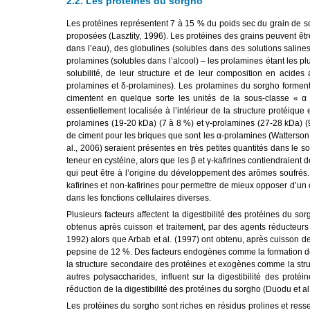
2.2. Les protéines du sorgho
Les protéines représentent 7 à 15 % du poids sec du grain de so
proposées (Lasztity, 1996). Les protéines des grains peuvent être
dans l’eau), des globulines (solubles dans des solutions salines
prolamines (solubles dans l’alcool) – les prolamines étant les pl
solubilité, de leur structure et de leur composition en acide
prolamines et δ-prolamines). Les prolamines du sorgho forment 
cimentent en quelque sorte les unités de la sous-classe « α »
essentiellement localisée à l’intérieur de la structure protéique
prolamines (19-20 kDa) (7 à 8 %) et γ-prolamines (27-28 kDa) (9 
de ciment pour les briques que sont les α-prolamines (Watterson e
al., 2006) seraient présentes en très petites quantités dans le s
teneur en cystéine, alors que les β et γ-kafirines contiendraient 
qui peut être à l’origine du développement des arômes soufrés. 
kafirines et non-kafirines pour permettre de mieux opposer d’un 
dans les fonctions cellulaires diverses.
Plusieurs facteurs affectent la digestibilité des protéines du so
obtenus après cuisson et traitement, par des agents réducteurs
1992) alors que Arbab et al. (1997) ont obtenu, après cuisson d
pepsine de 12 %. Des facteurs endogènes comme la formation des
la structure secondaire des protéines et exogènes comme la stru
autres polysaccharides, influent sur la digestibilité des prot
réduction de la digestibilité des protéines du sorgho (Duodu et al
Les protéines du sorgho sont riches en résidus prolines et ressem