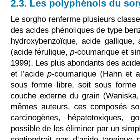
2.3. Les polyphénols du so
Le sorgho renferme plusieurs classe
des acides phénoliques de type ben
hydroxybenzoïque, acide gallique, 
(acide férulique,
p
-coumarique et sina
1999). Les plus abondants des acides
et l’acide
p
-coumarique (Hahn et al
sous forme libre, soit sous forme 
couche externe du grain (Waniska, 
mêmes auteurs, ces composés sont 
carcinogènes, hépatotoxiques, go
possible de les éliminer par un simp
contiendrait pas d’acide tannique 