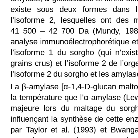
existe sous deux formes dans l
l’isoforme 2, lesquelles ont des
41 500 – 42 700 Da (Mundy, 1982)
analyse immunoélectrophorétique et p
l’isoforme 1 du sorgho (qui n’exi
grains crus) et l’isoforme 2 de l’org
l’isoforme 2 du sorgho et les amylase
La β-amylase [α-1,4-D-glucan maltoh
la température que l’α-amylase (Lew
majeure lors du maltage du sorgho
influençant la synthèse de cette en
par Taylor et al. (1993) et Bwanga