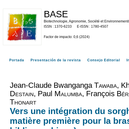
BASE
Biotechnologie, Agronomie, Société et Environnement
1370-6233
1780-4507
Factor de impacto: 0,6 (2024)
Portada
Presentación de la revista
Consejo Editorial
I
Jean-Claude Bwanganga
Tawaba
, K
Destain
, Paul
Malumba
, François
Bér
Thonart
Vers une intégration du so
matière première pour la br