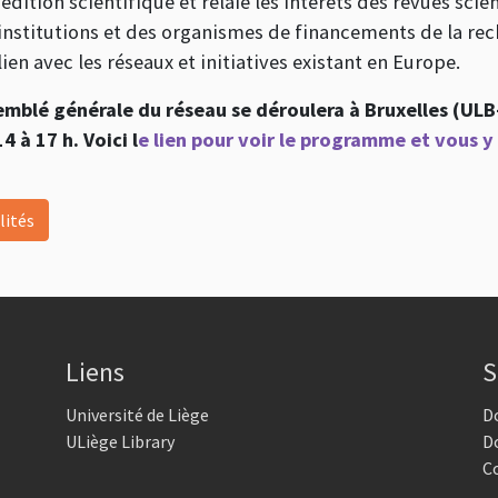
édition scientifique et relaie les intérêts des revues scien
institutions et des organismes de financements de la rec
lien avec les réseaux et initiatives existant en Europe.
emblé générale du réseau se déroulera à Bruxelles (ULB
 à 17 h. Voici l
e lien pour voir le programme et vous y 
lités
Liens
S
Université de Liège
D
ULiège Library
D
C