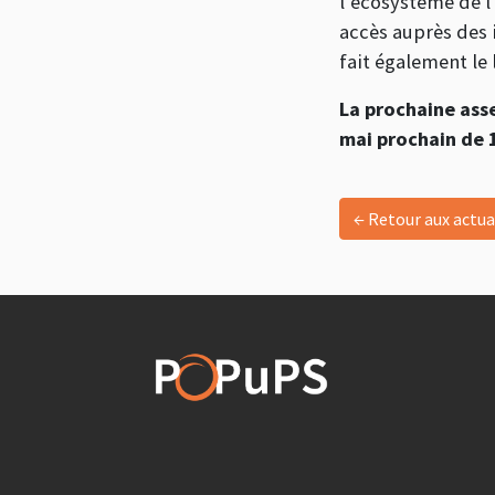
l’écosystème de l’
accès auprès des 
fait également le 
La prochaine ass
mai prochain de 14
← Retour aux actua