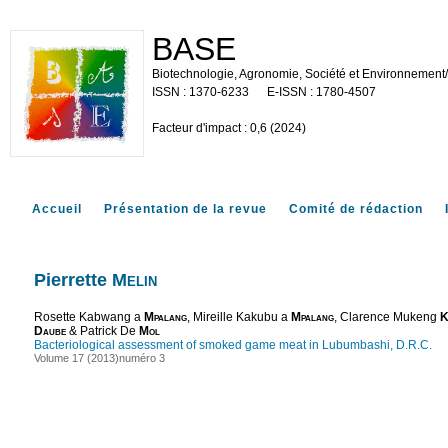
BASE
Biotechnologie, Agronomie, Société et Environnement
1370-6233
1780-4507
Facteur d'impact : 0,6 (2024)
Accueil
Présentation de la revue
Comité de rédaction
Pierrette
Melin
Rosette Kabwang a
Mpalang
, Mireille Kakubu a
Mpalang
, Clarence Mukeng
K
Daube
& Patrick De
Mol
Bacteriological assessment of smoked game meat in Lubumbashi, D.R.C.
Volume 17 (2013)
numéro 3